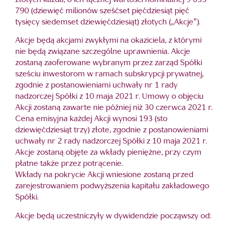
złotych każda, o ich łącznej wartości nominalnej 9 655
790 (dziewięć milionów sześćset pięćdziesiąt pięć
tysięcy siedemset dziewięćdziesiąt) złotych („Akcje”).
Akcje będą akcjami zwykłymi na okaziciela, z którymi
nie będą związane szczególne uprawnienia. Akcje
zostaną zaoferowane wybranym przez zarząd Spółki
sześciu inwestorom w ramach subskrypcji prywatnej,
zgodnie z postanowieniami uchwały nr 1 rady
nadzorczej Spółki z 10 maja 2021 r. Umowy o objęciu
Akcji zostaną zawarte nie później niż 30 czerwca 2021 r.
Cena emisyjna każdej Akcji wynosi 193 (sto
dziewięćdziesiąt trzy) złote, zgodnie z postanowieniami
uchwały nr 2 rady nadzorczej Spółki z 10 maja 2021 r.
Akcje zostaną objęte za wkłady pieniężne, przy czym
płatne także przez potrącenie.
Wkłady na pokrycie Akcji wniesione zostaną przed
zarejestrowaniem podwyższenia kapitału zakładowego
Spółki.
Akcje będą uczestniczyły w dywidendzie począwszy od: