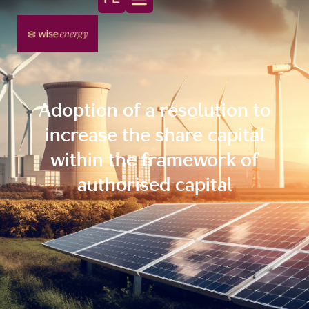
Adoption of a resolution to
increase the share capital
within the framework of
authorised capital