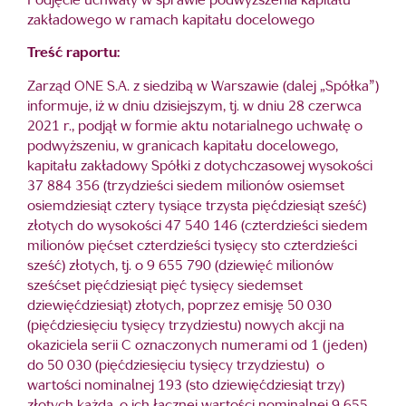
Podjęcie uchwały w sprawie podwyższenia kapitału
zakładowego w ramach kapitału docelowego
Treść raportu:
Zarząd ONE S.A. z siedzibą w Warszawie (dalej „Spółka”)
informuje, iż w dniu dzisiejszym, tj. w dniu 28 czerwca
2021 r., podjął w formie aktu notarialnego uchwałę o
podwyższeniu, w granicach kapitału docelowego,
kapitału zakładowy Spółki z dotychczasowej wysokości
37 884 356 (trzydzieści siedem milionów osiemset
osiemdziesiąt cztery tysiące trzysta pięćdziesiąt sześć)
złotych do wysokości 47 540 146 (czterdzieści siedem
milionów pięćset czterdzieści tysięcy sto czterdzieści
sześć) złotych, tj. o 9 655 790 (dziewięć milionów
sześćset pięćdziesiąt pięć tysięcy siedemset
dziewięćdziesiąt) złotych, poprzez emisję 50 030
(pięćdziesięciu tysięcy trzydziestu) nowych akcji na
okaziciela serii C oznaczonych numerami od 1 (jeden)
do 50 030 (pięćdziesięciu tysięcy trzydziestu) o
wartości nominalnej 193 (sto dziewięćdziesiąt trzy)