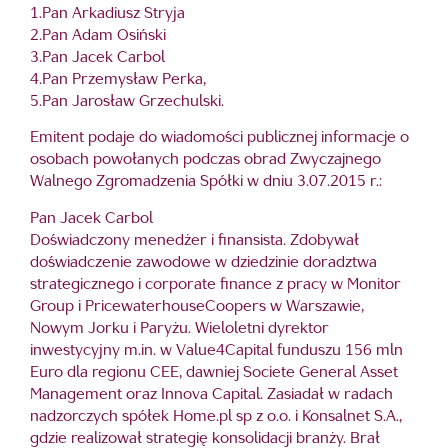
1.Pan Arkadiusz Stryja
2.Pan Adam Osiński
3.Pan Jacek Carbol
4.Pan Przemysław Perka,
5.Pan Jarosław Grzechulski.
Emitent podaje do wiadomości publicznej informacje o
osobach powołanych podczas obrad Zwyczajnego
Walnego Zgromadzenia Spółki w dniu 3.07.2015 r.:
Pan Jacek Carbol
Doświadczony menedżer i finansista. Zdobywał
doświadczenie zawodowe w dziedzinie doradztwa
strategicznego i corporate finance z pracy w Monitor
Group i PricewaterhouseCoopers w Warszawie,
Nowym Jorku i Paryżu. Wieloletni dyrektor
inwestycyjny m.in. w Value4Capital funduszu 156 mln
Euro dla regionu CEE, dawniej Societe General Asset
Management oraz Innova Capital. Zasiadał w radach
nadzorczych spółek Home.pl sp z o.o. i Konsalnet S.A.,
gdzie realizował strategię konsolidacji branży. Brał