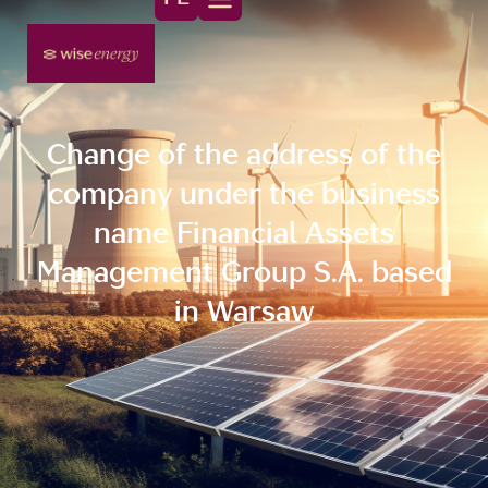
Change of the address of the
company under the business
name Financial Assets
Management Group S.A. based
in Warsaw