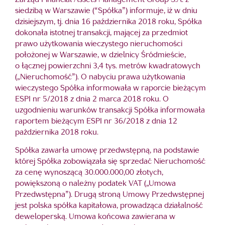
Zarząd Financial Assets Management Group S.A. z
siedzibą w Warszawie (“Spółka”) informuje, iż w dniu
dzisiejszym, tj. dnia 16 października 2018 roku, Spółka
dokonała istotnej transakcji, mającej za przedmiot
prawo użytkowania wieczystego nieruchomości
położonej w Warszawie, w dzielnicy Śródmieście,
o łącznej powierzchni 3,4 tys. metrów kwadratowych
(„Nieruchomość”). O nabyciu prawa użytkowania
wieczystego Spółka informowała w raporcie bieżącym
ESPI nr 5/2018 z dnia 2 marca 2018 roku. O
uzgodnieniu warunków transakcji Spółka informowała
raportem bieżącym ESPI nr 36/2018 z dnia 12
października 2018 roku.
Spółka zawarła umowę przedwstępną, na podstawie
której Spółka zobowiązała się sprzedać Nieruchomość
za cenę wynoszącą 30.000.000,00 złotych,
powiększoną o należny podatek VAT („Umowa
Przedwstępna”). Drugą stroną Umowy Przedwstępnej
jest polska spółka kapitałowa, prowadząca działalność
deweloperską. Umowa końcowa zawierana w