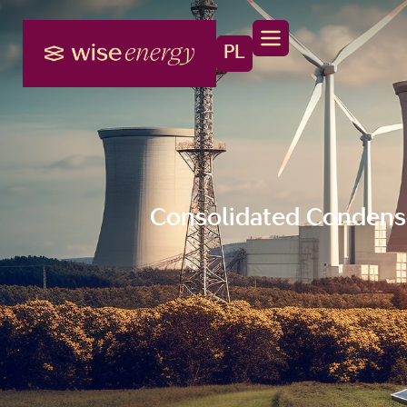
PL
Consolidated Condense