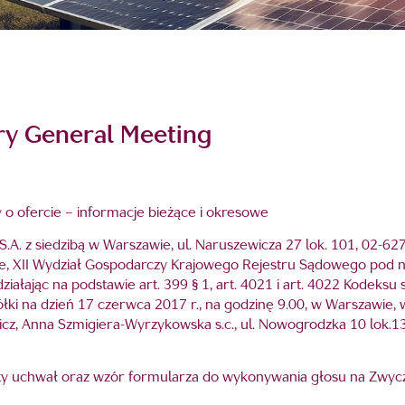
ry General Meeting
y o ofercie – informacje bieżące i okresowe
A. z siedzibą w Warszawie, ul. Naruszewicza 27 lok. 101, 02-62
, XII Wydział Gospodarczy Krajowego Rejestru Sądowego pod nr
ziałając na podstawie art. 399 § 1, art. 4021 i art. 4022 Kodeksu
i na dzień 17 czerwca 2017 r., na godzinę 9.00, w Warszawie, w
cz, Anna Szmigiera-Wyrzykowska s.c., ul. Nowogrodzka 10 lok.13
jekty uchwał oraz wzór formularza do wykonywania głosu na Zw