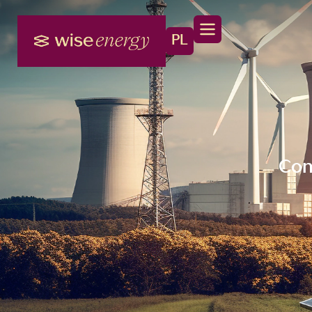
PL
Con