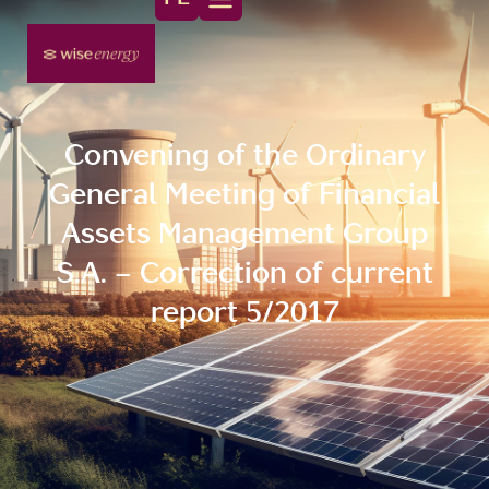
Convening of the Ordinary
General Meeting of Financial
Assets Management Group
S.A. – Correction of current
report 5/2017