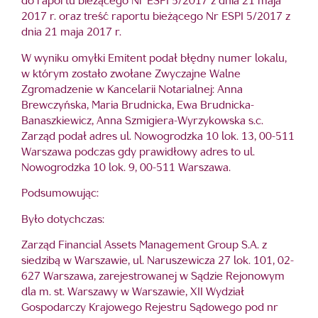
do raportu bieżącego Nr ESPI 5/2017 z dnia 21 maja
2017 r. oraz treść raportu bieżącego Nr ESPI 5/2017 z
dnia 21 maja 2017 r.
W wyniku omyłki Emitent podał błędny numer lokalu,
w którym zostało zwołane Zwyczajne Walne
Zgromadzenie w Kancelarii Notarialnej: Anna
Brewczyńska, Maria Brudnicka, Ewa Brudnicka-
Banaszkiewicz, Anna Szmigiera-Wyrzykowska s.c.
Zarząd podał adres ul. Nowogrodzka 10 lok. 13, 00-511
Warszawa podczas gdy prawidłowy adres to ul.
Nowogrodzka 10 lok. 9, 00-511 Warszawa.
Podsumowując:
Było dotychczas:
Zarząd Financial Assets Management Group S.A. z
siedzibą w Warszawie, ul. Naruszewicza 27 lok. 101, 02-
627 Warszawa, zarejestrowanej w Sądzie Rejonowym
dla m. st. Warszawy w Warszawie, XII Wydział
Gospodarczy Krajowego Rejestru Sądowego pod nr