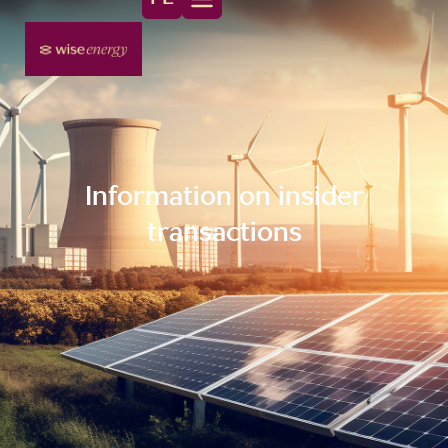
Information on insider
transactions