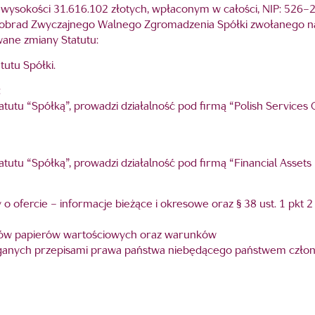
 wysokości 31.616.102 złotych, wpłaconym w całości, NIP: 52
brad Zwyczajnego Walnego Zgromadzenia Spółki zwołanego na dz
wane zmiany Statutu:
utu Spółki.
:
statutu “Spółką”, prowadzi działalność pod firmą “Polish Service
statutu “Spółką”, prowadzi działalność pod firmą “Financial Ass
 o ofercie – informacje bieżące i okresowe oraz § 38 ust. 1 pkt
ów papierów wartościowych oraz warunków
ganych przepisami prawa państwa niebędącego państwem czło