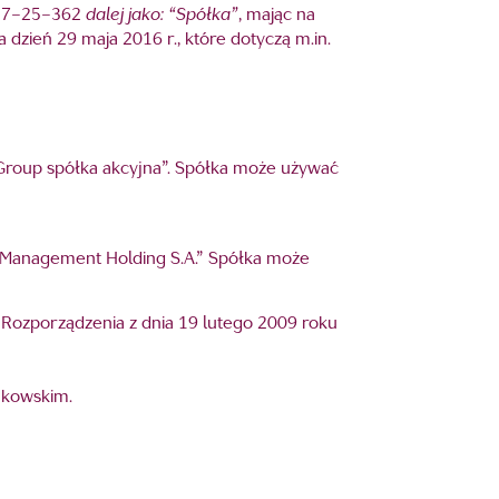
6–27–25–362
dalej jako: “Spółka”
, mając na
ień 29 maja 2016 r., które dotyczą m.in.
s Group spółka akcyjna”. Spółka może używać
ets Management Holding S.A.” Spółka może
 2 Rozporządzenia z dnia 19 lutego 2009 roku
nkowskim.