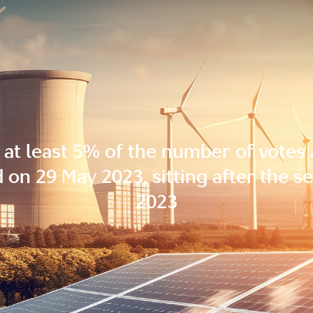
 at least 5% of the number of votes
 on 29 May 2023, sitting after the 
2023