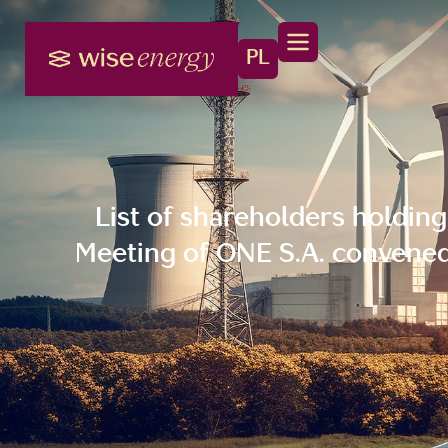
PL
List of shareholders holding
Meeting of ONE S.A. convened