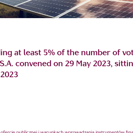
ding at least 5% of the number of vo
.A. convened on 29 May 2023, sittin
 2023
r. o ofercie publicznej i warunkach wprowadzania instrumentów 