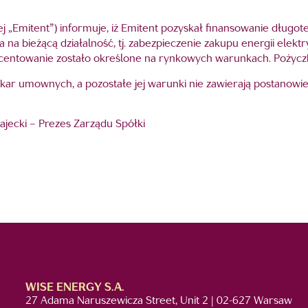
ej „Emitent”) informuje, iż Emitent pozyskał finansowanie dług
 na bieżącą działalność, tj. zabezpieczenie zakupu energii elektr
rocentowanie zostało określone na rynkowych warunkach. Pożycz
kar umownych, a pozostałe jej warunki nie zawierają postanow
ajecki – Prezes Zarządu Spółki
WISE ENERGY S.A.
27 Adama Naruszewicza Street, Unit 2 | 02-627 Warsaw