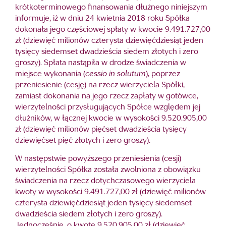
krótkoterminowego finansowania dłużnego niniejszym
informuje, iż w dniu 24 kwietnia 2018 roku Spółka
dokonała jego częściowej spłaty w kwocie 9.491.727,00
zł (dziewięć milionów czterysta dziewięćdziesiąt jeden
tysięcy siedemset dwadzieścia siedem złotych i zero
groszy). Spłata nastąpiła w drodze świadczenia w
miejsce wykonania (
cessio in solutum
), poprzez
przeniesienie (cesję) na rzecz wierzyciela Spółki,
zamiast dokonania na jego rzecz zapłaty w gotówce,
wierzytelności przysługujących Spółce względem jej
dłużników, w łącznej kwocie w wysokości 9.520.905,00
zł (dziewięć milionów pięćset dwadzieścia tysięcy
dziewięćset pięć złotych i zero groszy).
W następstwie powyższego przeniesienia (cesji)
wierzytelności Spółka została zwolniona z obowiązku
świadczenia na rzecz dotychczasowego wierzyciela
kwoty w wysokości 9.491.727,00 zł (dziewięć milionów
czterysta dziewięćdziesiąt jeden tysięcy siedemset
dwadzieścia siedem złotych i zero groszy).
Jednocześnie, o kwotę 9.520.905,00 zł (dziewięć