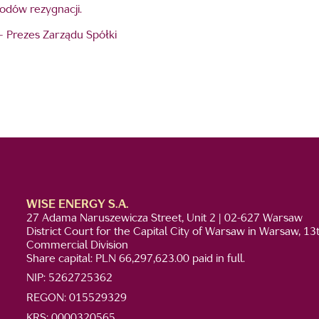
odów rezygnacji.
 – Prezes Zarządu Spółki
WISE ENERGY S.A.
27 Adama Naruszewicza Street, Unit 2 | 02-627 Warsaw
District Court for the Capital City of Warsaw in Warsaw, 13
Commercial Division
Share capital: PLN 66,297,623.00 paid in full.
NIP: 5262725362
REGON: 015529329
KRS: 0000320565