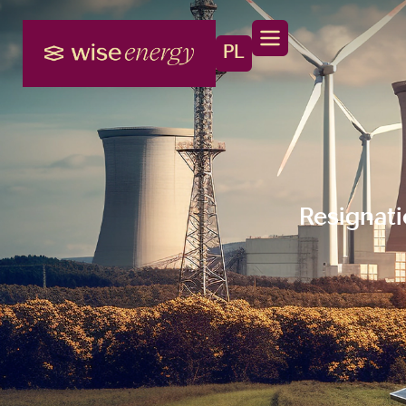
PL
Resignat