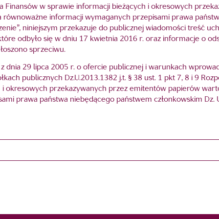
istra Finansów w sprawie informacji bieżących i okresowych prz
a równoważne informacji wymaganych przepisami prawa państ
dzenie”, niniejszym przekazuje do publicznej wiadomości treść u
óre odbyło się w dniu 17 kwietnia 2016 r. oraz informacje o od
głoszono sprzeciwu.
y z dnia 29 lipca 2005 r. o ofercie publicznej i warunkach wpro
ch publicznych Dz.U.2013.1382 j.t. § 38 ust. 1 pkt 7, 8 i 9 Roz
ych i okresowych przekazywanych przez emitentów papierów wa
ami prawa państwa niebędącego państwem członkowskim Dz. U.