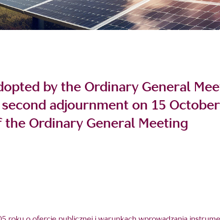
adopted by the Ordinary General Mee
 second adjournment on 15 October
f the Ordinary General Meeting
a 2005 roku o ofercie publicznej i warunkach wprowadzania inst