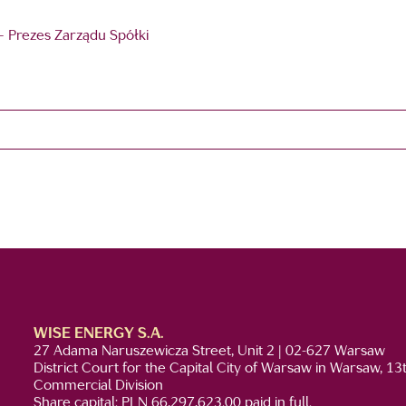
 – Prezes Zarządu Spółki
WISE ENERGY S.A.
27 Adama Naruszewicza Street, Unit 2 | 02-627 Warsaw
District Court for the Capital City of Warsaw in Warsaw, 13
Commercial Division
Share capital: PLN 66,297,623.00 paid in full.