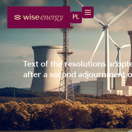
PL
Text of the resolutions adop
after a second adjournment o