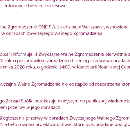
 – informacje bieżące i okresowe;
lne Zgromadzenie ONE S.A. z siedzibą w Warszawie, wznowione p
rwy w obradach Zwyczajnego Walnego Zgromadzenia
półka”) informuje, iż Zwyczajne Walne Zgromadzenie pierwotnie 
20 roku i postanowiło o zarządzeniu trzeciej przerwy w obrad
nika 2020 roku, o godzinie 14:00, w Kancelarii Notarialnej Gab
Zwyczajne Walne Zgromadzenie nie odstąpiło od rozpatrzenia kt
ego Zarząd Spółki przekazuje niniejszym do publicznej wiadomoś
iem przerwy w jego obradach.
wili ogłoszenia przerwy w obradach Zwyczajnego Walnego Zgrom
 Nie było również projektów uchwał, które były poddane pod 