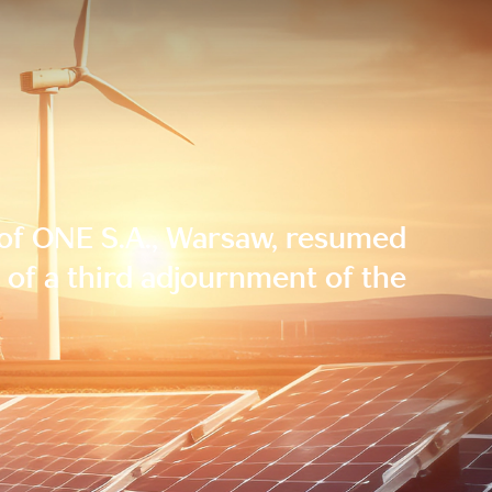
 of ONE S.A., Warsaw, resumed
of a third adjournment of the