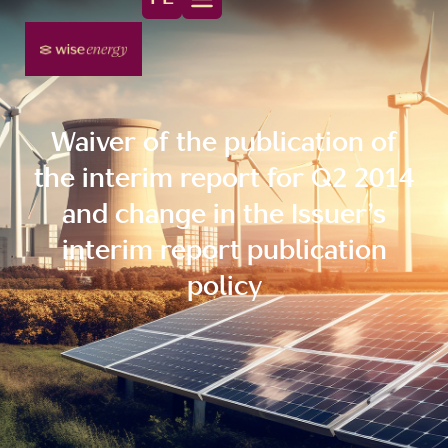
Waiver of the publication of
the interim report for Q2 2014
and change in the Issuer’s
interim report publication
policy