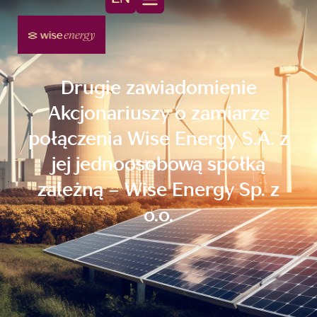
Drugie zawiadomienie
Akcjonariuszy o zamiarze
połączenia Wise Energy S.A. z
jej jednoosobową spółką
zależną – Wise Energy Sp. z
o.o.