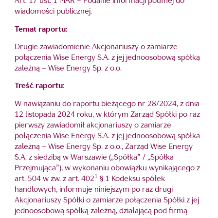
Art. 17 ust. 1 MAR – Podanie informacji poufnej do
wiadomości publicznej.
Temat raportu:
Drugie zawiadomienie Akcjonariuszy o zamiarze
połączenia Wise Energy S.A. z jej jednoosobową spółką
zależną – Wise Energy Sp. z o.o.
Treść raportu
:
W nawiązaniu do raportu bieżącego nr 28/2024, z dnia
12 listopada 2024 roku, w którym Zarząd Spółki po raz
pierwszy zawiadomił akcjonariuszy o zamiarze
połączenia Wise Energy S.A. z jej jednoosobową spółka
zależną – Wise Energy Sp. z o.o., Zarząd Wise Energy
S.A. z siedzibą w Warszawie („Spółka” / „Spółka
Przejmująca”), w wykonaniu obowiązku wynikającego z
1
art. 504 w zw. z art. 402
§ 1 Kodeksu spółek
handlowych, informuje niniejszym po raz drugi
Akcjonariuszy Spółki o zamiarze połączenia Spółki z jej
jednoosobową spółką zależną, działającą pod firmą