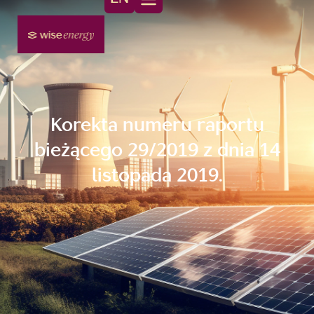
Korekta numeru raportu
bieżącego 29/2019 z dnia 14
listopada 2019.