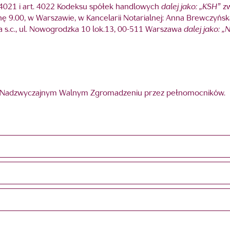
rt. 4021 i art. 4022 Kodeksu spółek handlowych
dalej jako: „KSH”
zw
inę 9.00, w Warszawie, w Kancelarii Notarialnej: Anna Brewczyńs
 s.c., ul. Nowogrodzka 10 lok.13, 00-511 Warszawa
dalej jako: 
a Nadzwyczajnym Walnym Zgromadzeniu przez pełnomocników.