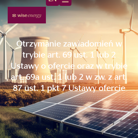
Otrzymanie zawiadomień w
trybie art. 69 ust. 1 lub 2
Ustawy o ofercie oraz w trybie
art. 69a ust. 1 lub 2 w zw. z art.
87 ust. 1 pkt 7 Ustawy ofercie