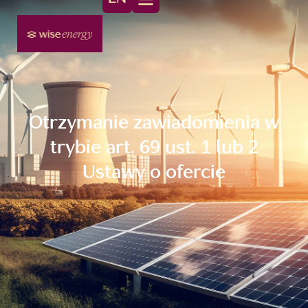
Otrzymanie zawiadomienia w
trybie art. 69 ust. 1 lub 2
Ustawy o ofercie