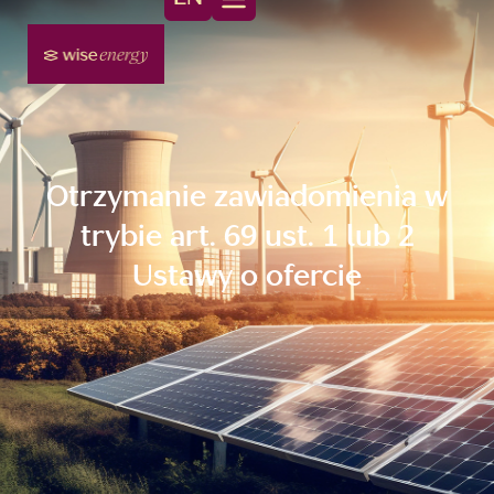
Otrzymanie zawiadomienia w
trybie art. 69 ust. 1 lub 2
Ustawy o ofercie