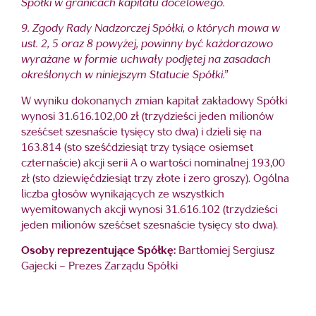
Spółki w granicach kapitału docelowego.
9. Zgody Rady Nadzorczej Spółki, o których mowa w
ust. 2, 5 oraz 8 powyżej, powinny być każdorazowo
wyrażane w formie uchwały podjętej na zasadach
określonych w niniejszym Statucie Spółki.”
W wyniku dokonanych zmian kapitał zakładowy Spółki
wynosi 31.616.102,00 zł (trzydzieści jeden milionów
sześćset szesnaście tysięcy sto dwa) i dzieli się na
163.814 (sto sześćdziesiąt trzy tysiące osiemset
czternaście) akcji serii A o wartości nominalnej 193,00
zł (sto dziewięćdziesiąt trzy złote i zero groszy). Ogólna
liczba głosów wynikających ze wszystkich
wyemitowanych akcji wynosi 31.616.102 (trzydzieści
jeden milionów sześćset szesnaście tysięcy sto dwa).
Osoby reprezentujące Spółkę:
Bartłomiej Sergiusz
Gajecki – Prezes Zarządu Spółki