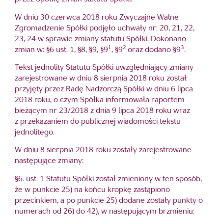
W dniu 30 czerwca 2018 roku Zwyczajne Walne
Zgromadzenie Spółki podjęło uchwały nr: 20, 21, 22,
23, 24 w sprawie zmiany statutu Spółki. Dokonano
1
2
3
zmian w: §6 ust. 1, §8, §9, §9
, §9
oraz dodano §9
.
Tekst jednolity Statutu Spółki uwzględniający zmiany
zarejestrowane w dniu 8 sierpnia 2018 roku został
przyjęty przez Radę Nadzorczą Spółki w dniu 6 lipca
2018 roku, o czym Spółka informowała raportem
bieżącym nr 23/2018 z dnia 9 lipca 2018 roku wraz
z przekazaniem do publicznej wiadomości tekstu
jednolitego.
W dniu 8 sierpnia 2018 roku zostały zarejestrowane
następujące zmiany:
§6. ust. 1 Statutu Spółki został zmieniony w ten sposób,
że w punkcie 25) na końcu kropkę zastąpiono
przecinkiem, a po punkcie 25) dodane zostały punkty o
numerach od 26) do 42), w następującym brzmieniu: