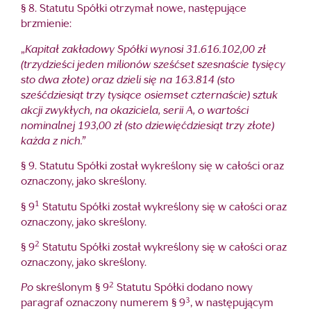
§ 8. Statutu Spółki otrzymał nowe, następujące
brzmienie:
„
Kapitał zakładowy Spółki wynosi 31.616.102,00 zł
(trzydzieści jeden milionów sześćset szesnaście tysięcy
sto dwa złote) oraz dzieli się na 163.814 (sto
sześćdziesiąt trzy tysiące osiemset czternaście) sztuk
akcji zwykłych, na okaziciela, serii A, o wartości
nominalnej 193,00 zł (sto dziewięćdziesiąt trzy złote)
każda z nich.”
§ 9. Statutu Spółki został wykreślony się w całości oraz
oznaczony, jako skreślony.
1
§ 9
Statutu Spółki został wykreślony się w całości oraz
oznaczony, jako skreślony.
2
§ 9
Statutu Spółki został wykreślony się w całości oraz
oznaczony, jako skreślony.
2
Po
skreślonym § 9
Statutu Spółki dodano nowy
3
paragraf oznaczony numerem § 9
, w następującym