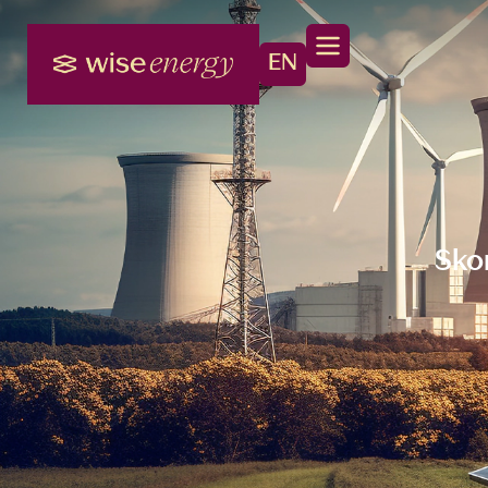
EN
Sko