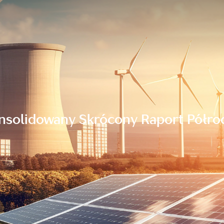
nsolidowany Skrócony Raport Półro