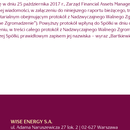
 w dniu 25 października 2017 r., Zarząd Financial Assets Manag
nej wiadomości, w załączeniu do niniejszego raportu bieżącego, t
notarialnym obejmującym protokół z Nadzwyczajnego Walnego Zgr
e Zgromadzenie”). Powyższy protokół wpłyną do Spółki w dniu dz
ieniu, w treści całego protokół z Nadzwyczajnego Walnego Zgrom
j Spółki, prawidłowym zapisem jej nazwiska – wyraz „Bartkiewi
WISE ENERGY S.A.
ul. Adama Naruszewicza 27 lok. 2 | 02-627 Warszawa