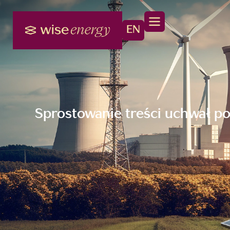
EN
Sprostowanie treści uchwał p