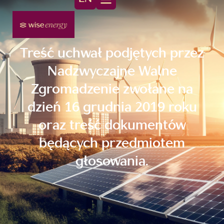
Treść uchwał podjętych przez
Nadzwyczajne Walne
Zgromadzenie zwołane na
dzień 16 grudnia 2019 roku
oraz treść dokumentów
będących przedmiotem
głosowania.