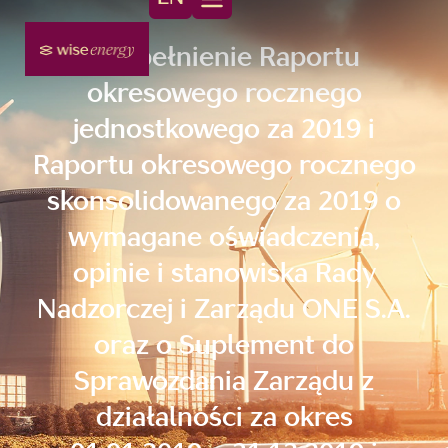
Uzupełnienie Raportu
okresowego rocznego
jednostkowego za 2019 i
Raportu okresowego rocznego
skonsolidowanego za 2019 o
wymagane oświadczenia,
opinie i stanowiska Rady
Nadzorczej i Zarządu ONE S.A.
oraz o Suplement do
Sprawozdania Zarządu z
działalności za okres