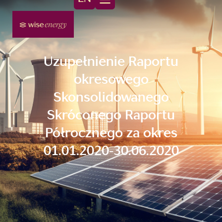
Uzupełnienie Raportu
okresowego
Skonsolidowanego
Skróconego Raportu
Półrocznego za okres
01.01.2020-30.06.2020