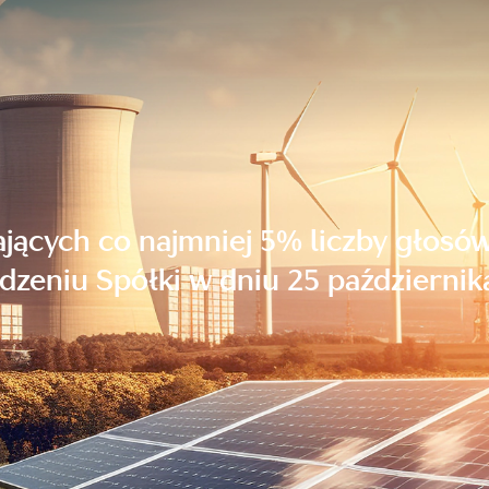
ających co najmniej 5% liczby gło
zeniu Spółki w dniu 25 października