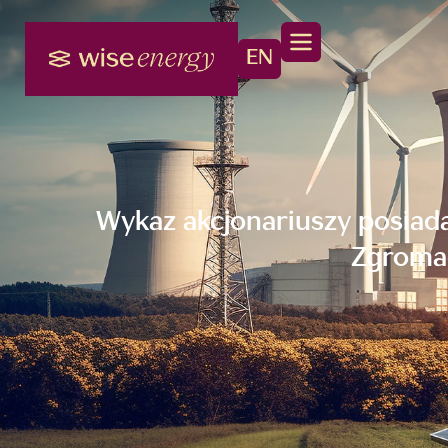
EN
Wykaz akcjonariuszy posiad
Zgromad