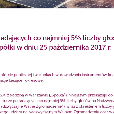
iadających co najmniej 5% liczby g
łki w dniu 25 października 2017 r.
r. o ofercie publicznej i warunkach wprowadzania instrumentów 
acje bieżące i okresowe.
A. z siedzibą w Warszawie („Spółka”), niniejszym przekazuje do
nariuszy posiadających co najmniej 5% liczby głosów na Nadzwy
(„Nadzwyczajne Walne Zgromadzenie”), wraz z określeniem liczby
owego udziału na Nadzwyczajnym Walnym Zgromadzeniu oraz w og