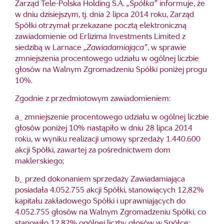
Zarząd Tele-Polska Holding S.A.
„Spółka”
informuje, że
w dniu dzisiejszym, tj. dnia 2 lipca 2014 roku, Zarząd
Spółki otrzymał przekazane pocztą elektroniczną
zawiadomienie od Erlizima Investments Limited z
siedzibą w Larnace
„Zawiadamiająca”
, w sprawie
zmniejszenia procentowego udziału w ogólnej liczbie
głosów na Walnym Zgromadzeniu Spółki poniżej progu
10%.
Zgodnie z przedmiotowym zawiadomieniem:
a_ zmniejszenie procentowego udziału w ogólnej liczbie
głosów poniżej 10% nastąpiło w dniu 28 lipca 2014
roku, w wyniku realizacji umowy sprzedaży 1.440.600
akcji Spółki, zawartej za pośrednictwem dom
maklerskiego;
b_ przed dokonaniem sprzedaży Zawiadamiająca
posiadała 4.052.755 akcji Spółki, stanowiących 12,82%
kapitału zakładowego Spółki i uprawniających do
4.052.755 głosów na Walnym Zgromadzeniu Spółki, co
stanowiło 12,82% ogólnej liczby głosów w Spółce;