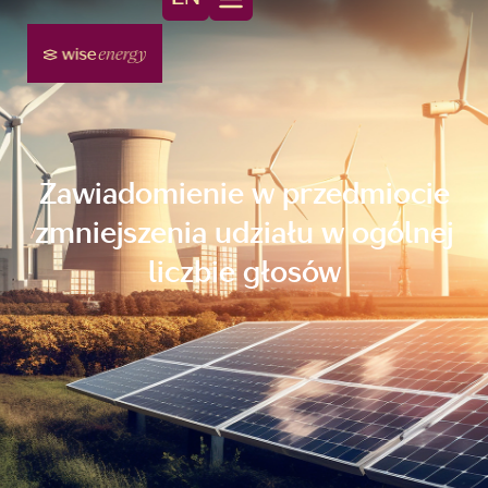
Zawiadomienie w przedmiocie
zmniejszenia udziału w ogólnej
liczbie głosów