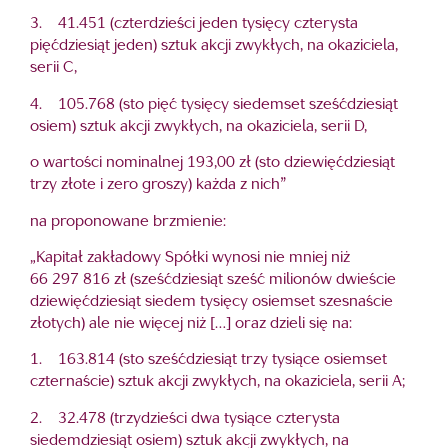
3. 41.451 (czterdzieści jeden tysięcy czterysta
pięćdziesiąt jeden) sztuk akcji zwykłych, na okaziciela,
serii C,
4. 105.768 (sto pięć tysięcy siedemset sześćdziesiąt
osiem) sztuk akcji zwykłych, na okaziciela, serii D,
o wartości nominalnej 193,00 zł (sto dziewięćdziesiąt
trzy złote i zero groszy) każda z nich”
na proponowane brzmienie:
„Kapitał zakładowy Spółki wynosi nie mniej niż
66 297 816 zł (sześćdziesiąt sześć milionów dwieście
dziewięćdziesiąt siedem tysięcy osiemset szesnaście
złotych) ale nie więcej niż […] oraz dzieli się na:
1. 163.814 (sto sześćdziesiąt trzy tysiące osiemset
czternaście) sztuk akcji zwykłych, na okaziciela, serii A;
2. 32.478 (trzydzieści dwa tysiące czterysta
siedemdziesiąt osiem) sztuk akcji zwykłych, na