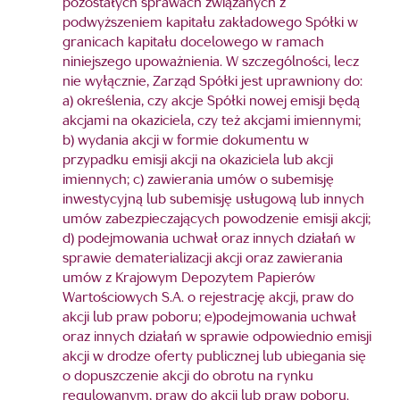
pozostałych sprawach związanych z
podwyższeniem kapitału zakładowego Spółki w
granicach kapitału docelowego w ramach
niniejszego upoważnienia. W szczególności, lecz
nie wyłącznie, Zarząd Spółki jest uprawniony do:
a) określenia, czy akcje Spółki nowej emisji będą
akcjami na okaziciela, czy też akcjami imiennymi;
b) wydania akcji w formie dokumentu w
przypadku emisji akcji na okaziciela lub akcji
imiennych; c) zawierania umów o subemisję
inwestycyjną lub subemisję usługową lub innych
umów zabezpieczających powodzenie emisji akcji;
d) podejmowania uchwał oraz innych działań w
sprawie dematerializacji akcji oraz zawierania
umów z Krajowym Depozytem Papierów
Wartościowych S.A. o rejestrację akcji, praw do
akcji lub praw poboru; e)podejmowania uchwał
oraz innych działań w sprawie odpowiednio emisji
akcji w drodze oferty publicznej lub ubiegania się
o dopuszczenie akcji do obrotu na rynku
regulowanym, praw do akcji lub praw poboru.