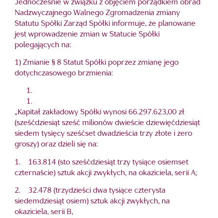
Jednocześnie w związku z objęciem porządkiem obrad
Nadzwyczajnego Walnego Zgromadzenia zmiany
Statutu Spółki Zarząd Spółki informuje, że planowane
jest wprowadzenie zmian w Statucie Spółki
polegających na:
1) Zmianie § 8 Statut Spółki poprzez zmianę jego
dotychczasowego brzmienia:
„Kapitał zakładowy Spółki wynosi 66.297.623,00 zł
(sześćdziesiąt sześć milionów dwieście dziewięćdziesiąt
siedem tysięcy sześćset dwadzieścia trzy złote i zero
groszy) oraz dzieli się na:
1. 163.814 (sto sześćdziesiąt trzy tysiące osiemset
czternaście) sztuk akcji zwykłych, na okaziciela, serii A;
2. 32.478 (trzydzieści dwa tysiące czterysta
siedemdziesiąt osiem) sztuk akcji zwykłych, na
okaziciela, serii B,