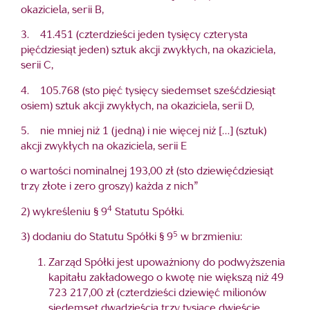
okaziciela, serii B,
3. 41.451 (czterdzieści jeden tysięcy czterysta
pięćdziesiąt jeden) sztuk akcji zwykłych, na okaziciela,
serii C,
4. 105.768 (sto pięć tysięcy siedemset sześćdziesiąt
osiem) sztuk akcji zwykłych, na okaziciela, serii D,
5. nie mniej niż 1 (jedną) i nie więcej niż […] (sztuk)
akcji zwykłych na okaziciela, serii E
o wartości nominalnej 193,00 zł (sto dziewięćdziesiąt
trzy złote i zero groszy) każda z nich”
4
2) wykreśleniu § 9
Statutu Spółki.
5
3) dodaniu do Statutu Spółki § 9
w brzmieniu:
Zarząd Spółki jest upoważniony do podwyższenia
kapitału zakładowego o kwotę nie większą niż 49
723 217,00 zł (czterdzieści dziewięć milionów
siedemset dwadzieścia trzy tysiące dwieście