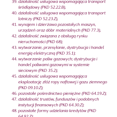
działalność usługowa wspomagająca transport
śródlądowy (PKD 52.22.B),
działalność usługowa wspomagająca transport
lotniczy (PKD 52.23.Z),
wynajem i dzierżawa pozostałych maszyn,
urządzeń oraz dóbr materialnych (PKD 77.3),
działalność związana z obsługą rynku
nieruchomości (PKD 68);
wytwarzanie, przesyłanie, dystrybucja i handel
energią elektryczną (PKD 35.1);
wytwarzanie paliw gazowych; dystrybucja i
handel paliwami gazowymi w systemie
sieciowym (PKD 35.2);
działalność usługowa wspomagająca
eksploatację złóż ropy naftowej i gazu ziemnego
(PKD 09.10.Z);
pozostałe pośrednictwo pieniężne (PKD 64.19.Z);
działalność trustów, funduszów i podobnych
instytucji finansowych (PKD 64.30.Z);
pozostałe formy udzielania kredytów (PKD
64.92.Z);