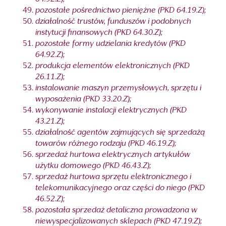
pozostałe pośrednictwo pieniężne (PKD 64.19.Z);
działalność trustów, funduszów i podobnych
instytucji finansowych (PKD 64.30.Z);
pozostałe formy udzielania kredytów (PKD
64.92.Z);
produkcja elementów elektronicznych (PKD
26.11.Z);
instalowanie maszyn przemysłowych, sprzętu i
wyposażenia (PKD 33.20.Z);
wykonywanie instalacji elektrycznych (PKD
43.21.Z);
działalność agentów zajmujących się sprzedażą
towarów różnego rodzaju (PKD 46.19.Z);
sprzedaż hurtowa elektrycznych artykułów
użytku domowego (PKD 46.43.Z);
sprzedaż hurtowa sprzętu elektronicznego i
telekomunikacyjnego oraz części do niego (PKD
46.52.Z);
pozostała sprzedaż detaliczna prowadzona w
niewyspecjalizowanych sklepach (PKD 47.19.Z);