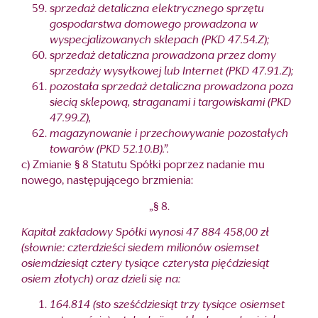
sprzedaż detaliczna elektrycznego sprzętu
gospodarstwa domowego prowadzona w
wyspecjalizowanych sklepach (PKD 47.54.Z);
sprzedaż detaliczna prowadzona przez domy
sprzedaży wysyłkowej lub Internet (PKD 47.91.Z);
pozostała sprzedaż detaliczna prowadzona poza
siecią sklepową, straganami i targowiskami (PKD
47.99.Z),
magazynowanie i przechowywanie pozostałych
towarów (PKD 52.10.B).”.
c) Zmianie § 8 Statutu Spółki poprzez nadanie mu
nowego, następującego brzmienia:
„§ 8.
Kapitał zakładowy Spółki wynosi 47 884 458,00 zł
(słownie: czterdzieści siedem milionów osiemset
osiemdziesiąt cztery tysiące czterysta pięćdziesiąt
osiem złotych) oraz dzieli się na:
164.814 (sto sześćdziesiąt trzy tysiące osiemset