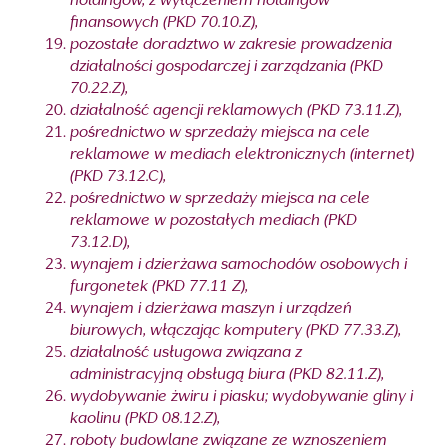
holdingów, z wyłączeniem holdingów
finansowych (PKD 70.10.Z),
pozostałe doradztwo w zakresie prowadzenia
działalności gospodarczej i zarządzania (PKD
70.22.Z),
działalność agencji reklamowych (PKD 73.11.Z),
pośrednictwo w sprzedaży miejsca na cele
reklamowe w mediach elektronicznych (internet)
(PKD 73.12.C),
pośrednictwo w sprzedaży miejsca na cele
reklamowe w pozostałych mediach (PKD
73.12.D),
wynajem i dzierżawa samochodów osobowych i
furgonetek (PKD 77.11 Z),
wynajem i dzierżawa maszyn i urządzeń
biurowych, włączając komputery (PKD 77.33.Z),
działalność usługowa związana z
administracyjną obsługą biura (PKD 82.11.Z),
wydobywanie żwiru i piasku; wydobywanie gliny i
kaolinu (PKD 08.12.Z),
roboty budowlane związane ze wznoszeniem