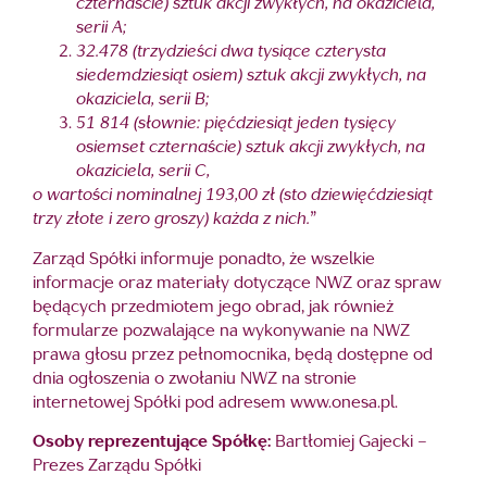
czternaście) sztuk akcji zwykłych, na okaziciela,
serii A;
32.478 (trzydzieści dwa tysiące czterysta
siedemdziesiąt osiem) sztuk akcji zwykłych, na
okaziciela, serii B;
51 814 (słownie: pięćdziesiąt jeden tysięcy
osiemset czternaście) sztuk akcji zwykłych, na
okaziciela, serii C,
o wartości nominalnej 193,00 zł (sto dziewięćdziesiąt
trzy złote i zero groszy) każda z nich.
”
Zarząd Spółki informuje ponadto, że wszelkie
informacje oraz materiały dotyczące NWZ oraz spraw
będących przedmiotem jego obrad, jak również
formularze pozwalające na wykonywanie na NWZ
prawa głosu przez pełnomocnika, będą dostępne od
dnia ogłoszenia o zwołaniu NWZ na stronie
internetowej Spółki pod adresem www.onesa.pl.
Osoby reprezentujące Spółkę:
Bartłomiej Gajecki –
Prezes Zarządu Spółki