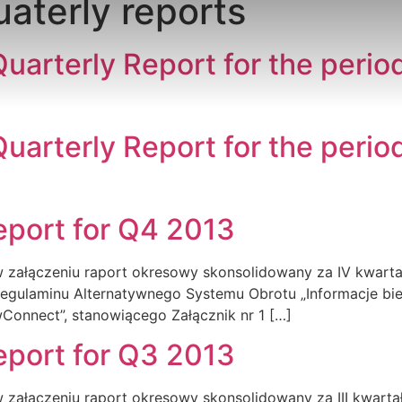
aterly reports
arterly Report for the perio
arterly Report for the perio
eport for Q4 2013
 załączeniu raport okresowy skonsolidowany za IV kwartał 
o Regulaminu Alternatywnego Systemu Obrotu „Informacje 
Connect”, stanowiącego Załącznik nr 1 […]
eport for Q3 2013
 załączeniu raport okresowy skonsolidowany za III kwartał 