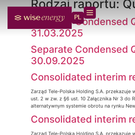
Rodzaj raportu:
Qu
PL
Separate Condensed Qu
31.03.2025
Separate Condensed Qu
30.09.2025
Consolidated interim r
Zarząd Tele-Polska Holding S.A. przekazuje w
ust. 2 w zw. z §6 ust. 10 Załącznika Nr 3 d
alternatywnym systemie obrotu na rynku New
Consolidated interim r
Zarząd Tele-Polska Holding S.A. przekazuje w